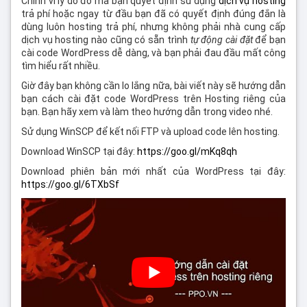
Chính vì lý do đó mà bạn quyết định sử dụng
dịch vụ hosting
trả phí hoặc ngay từ đầu bạn đã có quyết định đúng đắn là
dùng luôn hosting trả phí, nhưng không phải nhà cung cấp
dịch vụ hosting nào cũng có sẵn trình
tự động cài đặt
để bạn
cài code WordPress dễ dàng, và bạn phải đau đầu mất công
tìm hiểu rất nhiều.
Giờ đây bạn không cần lo lắng nữa, bài viết này sẽ hướng dẫn
bạn cách cài đặt code WordPress trên Hosting riêng của
bạn. Bạn hãy xem và làm theo hướng dẫn trong video nhé.
Sử dụng WinSCP để kết nối FTP và upload code lên hosting.
Download WinSCP tại đây:
https://goo.gl/mKq8qh
Download phiên bản mới nhất của WordPress tại đây:
https://goo.gl/6TXbSf