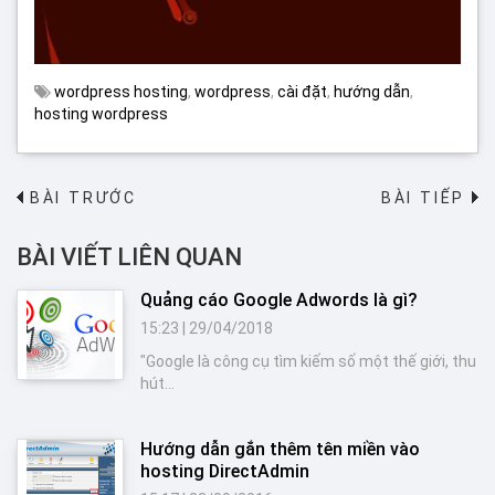
wordpress hosting
,
wordpress
,
cài đặt
,
hướng dẫn
,
hosting wordpress
BÀI TRƯỚC
BÀI TIẾP
→
BÀI VIẾT LIÊN QUAN
Quảng cáo Google Adwords là gì?
15:23
|
29/04/2018
"Google là công cụ tìm kiếm số một thế giới, thu
hút...
Hướng dẫn gắn thêm tên miền vào
hosting DirectAdmin