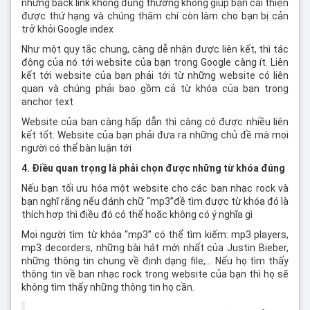
những back link không đúng thường không giúp bạn cải thiện
được thứ hạng và chúng thâm chí còn làm cho bạn bị cản
trở khỏi Google index
Như một quy tắc chung, càng dễ nhận được liên kết, thì tác
động của nó tới website của bạn trong Google càng ít. Liên
kết tới website của bạn phải tới từ những website có liên
quan và chúng phải bao gồm cả từ khóa của bạn trong
anchor text
Website của bạn càng hấp dẫn thì càng có được nhiều liên
kết tốt. Website của bạn phải đưa ra những chủ đề mà mọi
người có thể bàn luận tới
4. Điều quan trọng là phải chọn được những từ khóa đúng
Nếu bạn tối ưu hóa một website cho các ban nhạc rock và
bạn nghĩ rằng nếu đánh chữ “mp3”đề tìm được từ khóa đó là
thích hợp thì điều đó có thể hoặc không có ý nghĩa gì
Mọi người tìm từ khóa “mp3” có thể tìm kiếm: mp3 players,
mp3 decorders, những bài hát mới nhất của Justin Bieber,
những thông tin chung về định dạng file,… Nếu họ tìm thấy
thông tin về ban nhạc rock trong website của bạn thì họ sẽ
không tìm thấy những thông tin họ cần.