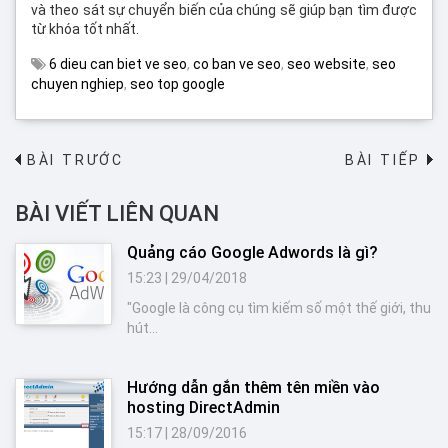
và theo sát sự chuyển biến của chúng sẽ giúp bạn tìm được
từ khóa tốt nhất.
6 dieu can biet ve seo
,
co ban ve seo
,
seo website
,
seo
chuyen nghiep
,
seo top google
BÀI TRƯỚC
BÀI TIẾP
→
BÀI VIẾT LIÊN QUAN
Quảng cáo Google Adwords là gì?
15:23
|
29/04/2018
"Google là công cụ tìm kiếm số một thế giới, thu
hút...
Hướng dẫn gắn thêm tên miền vào
hosting DirectAdmin
15:17
|
28/09/2016