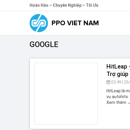
Hoàn Hảo – Chuyên Nghiệp – Tối Ưu
GOOGLE
HitLeap 
Trợ giúp
03:49
|
25
HitLeap là m
vụ autohits.
Xem thêm 