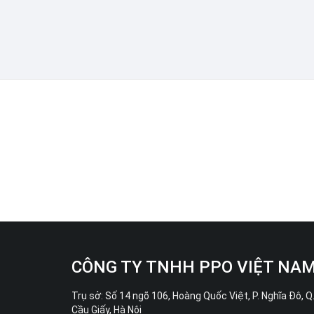
CÔNG TY TNHH PPO VIỆT NA
Trụ sở: Số 14 ngõ 106, Hoàng Quốc Việt, P. Nghĩa Đô, Q
Cầu Giấy, Hà Nội