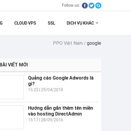
Follow us:
G
CLOUD VPS
SSL
DỊCH VỤ KHÁC
PPO Việt Nam
/
google
BÀI VIẾT MỚI
Quảng cáo Google Adwords là
gì?
15:23
|
29/04/2018
Hướng dẫn gắn thêm tên miền
vào hosting DirectAdmin
15:17
|
28/09/2016