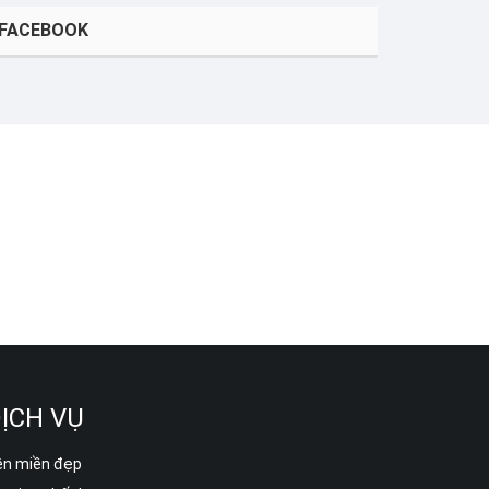
FACEBOOK
ỊCH VỤ
ên miền đẹp