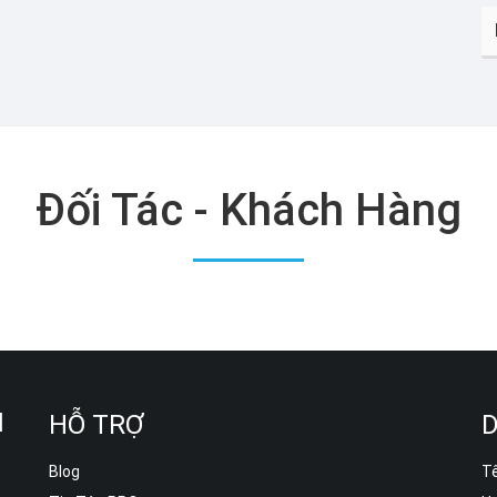
Đối Tác - Khách Hàng
M
HỖ TRỢ
D
.
Blog
T