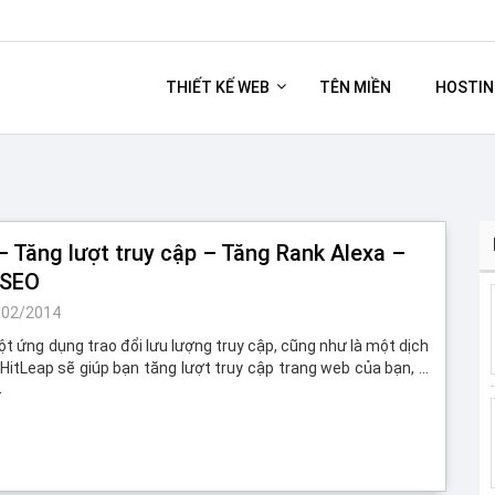
THIẾT KẾ WEB
TÊN MIỀN
HOSTIN
– Tăng lượt truy cập – Tăng Rank Alexa –
 SEO
/02/2014
ột ứng dụng trao đổi lưu lượng truy cập, cũng như là một dịch
 HitLeap sẽ giúp bạn tăng lượt truy cập trang web của bạn, …
→