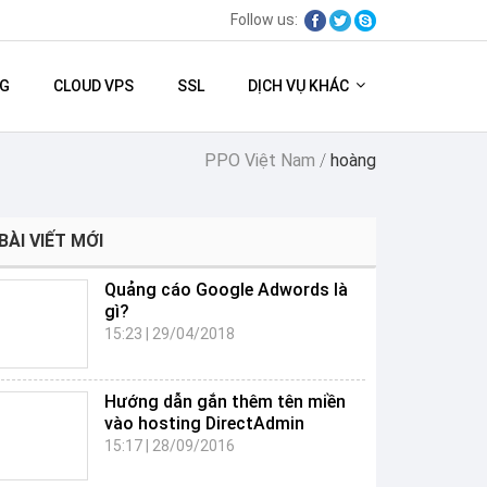
Follow us:
G
CLOUD VPS
SSL
DỊCH VỤ KHÁC
PPO Việt Nam
/
hoàng
BÀI VIẾT MỚI
Quảng cáo Google Adwords là
gì?
15:23
|
29/04/2018
Hướng dẫn gắn thêm tên miền
vào hosting DirectAdmin
15:17
|
28/09/2016