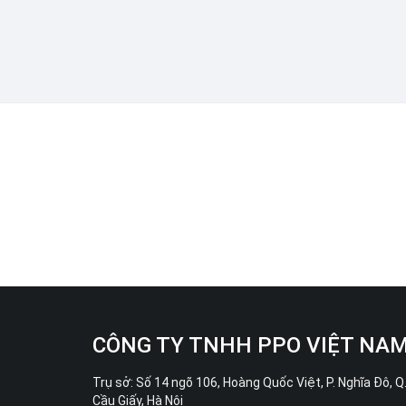
CÔNG TY TNHH PPO VIỆT NA
Trụ sở: Số 14 ngõ 106, Hoàng Quốc Việt, P. Nghĩa Đô, Q
Cầu Giấy, Hà Nội