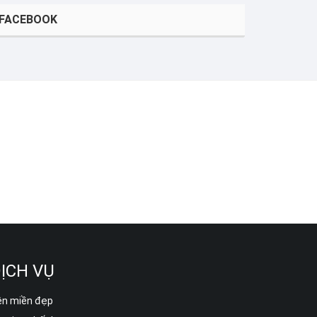
FACEBOOK
ỊCH VỤ
ên miền đẹp