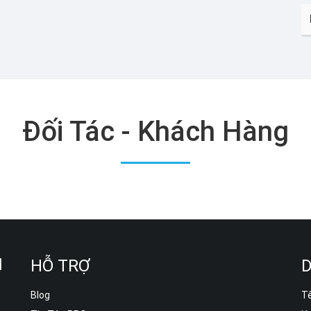
Đối Tác - Khách Hàng
M
HỖ TRỢ
D
.
Blog
T