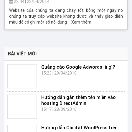
22:44
|
23/04/2014
Website của chúng ta đang chạy tốt, bỗng một ngày nọ
chúng ta truy cập website không được và thấy giao diện
màu đỏ có ghi một số nội dung … Xem thêm →
BÀI VIẾT MỚI
Quảng cáo Google Adwords là gì?
15:23
|
29/04/2018
Hướng dẫn gắn thêm tên miền vào
hosting DirectAdmin
15:17
|
28/09/2016
Hướng dẫn Cài đặt WordPress trên