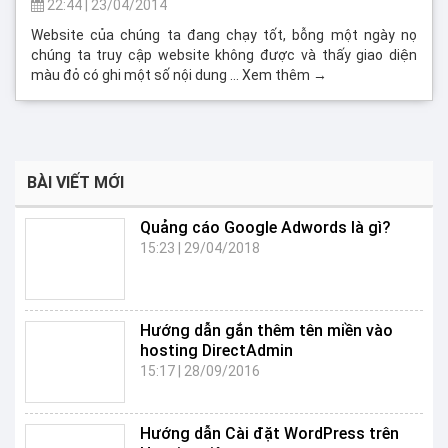
22:44
|
23/04/2014
Website của chúng ta đang chạy tốt, bỗng một ngày nọ
chúng ta truy cập website không được và thấy giao diện
màu đỏ có ghi một số nội dung … Xem thêm →
BÀI VIẾT MỚI
Quảng cáo Google Adwords là gì?
15:23
|
29/04/2018
Hướng dẫn gắn thêm tên miền vào
hosting DirectAdmin
15:17
|
28/09/2016
Hướng dẫn Cài đặt WordPress trên